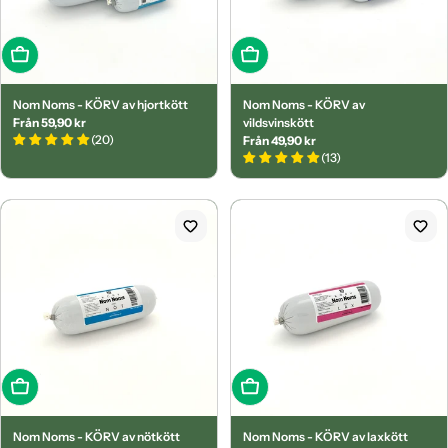
Välj alternativ
Välj alternativ
Nom Noms - KÖRV av hjortkött
Nom Noms - KÖRV av
Ordinarie
Från 59,90 kr
vildsvinskött
(20)
pris
Ordinarie
Från 49,90 kr
(13)
pris
Lägg i varukorg
Välj alternativ
Nom Noms - KÖRV av nötkött
Nom Noms - KÖRV av laxkött