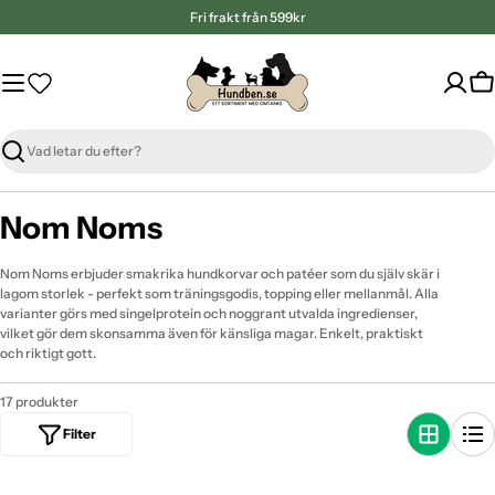
Hoppa
Fri frakt från 599kr
till
innehåll
Va
Sök
Nom Noms
Nom Noms erbjuder smakrika hundkorvar och patéer som du själv skär i
lagom storlek - perfekt som träningsgodis, topping eller mellanmål. Alla
varianter görs med singelprotein och noggrant utvalda ingredienser,
vilket gör dem skonsamma även för känsliga magar. Enkelt, praktiskt
och riktigt gott.
17 produkter
Filter