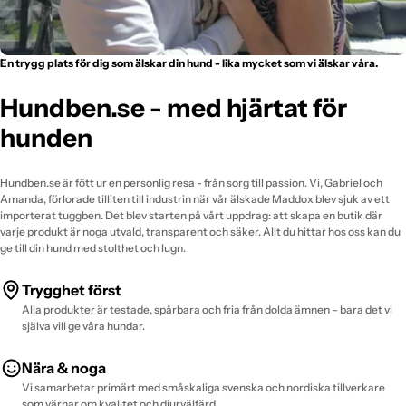
En trygg plats för dig som älskar din hund - lika mycket som vi älskar våra.
Hundben.se - med hjärtat för
hunden
Hundben.se är fött ur en personlig resa - från sorg till passion. Vi, Gabriel och
Amanda, förlorade tilliten till industrin när vår älskade Maddox blev sjuk av ett
importerat tuggben. Det blev starten på vårt uppdrag: att skapa en butik där
varje produkt är noga utvald, transparent och säker. Allt du hittar hos oss kan du
ge till din hund med stolthet och lugn.
Trygghet först
Alla produkter är testade, spårbara och fria från dolda ämnen – bara det vi
själva vill ge våra hundar.
Nära & noga
Vi samarbetar primärt med småskaliga svenska och nordiska tillverkare
som värnar om kvalitet och djurvälfärd.