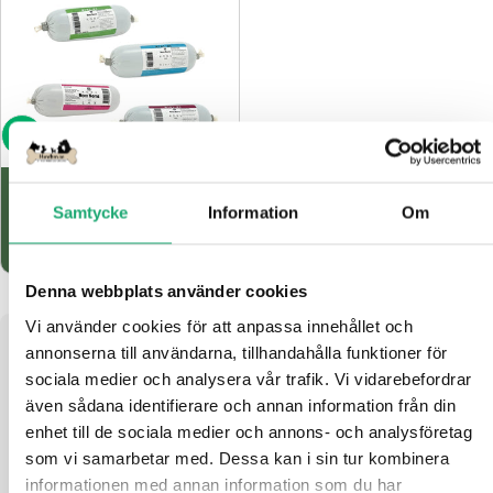
Γ
Lägg i varukorg
Nom Noms - Prova på paket med
Körv (Lamm, Lax, Kanin, Hjort,
Samtycke
Information
Om
Vildsvin)
249,90 kr
269,50 kr
Reapris
Ordinarie
pris
Denna webbplats använder cookies
Vi använder cookies för att anpassa innehållet och 
annonserna till användarna, tillhandahålla funktioner för 
Nom Noms: Hundkorv och paté med
sociala medier och analysera vår trafik. Vi vidarebefordrar 
naturliga ingredienser
även sådana identifierare och annan information från din 
enhet till de sociala medier och annons- och analysföretag 
Nom Noms tillverkar hundgodis i form av mjuka korvar och patéer som är
som vi samarbetar med. Dessa kan i sin tur kombinera 
lika smakrika som de är mångsidiga. Produkterna är spannmålsfria,
gjorda på naturliga råvaror från Europa och älskade av hundar i alla
informationen med annan information som du har 