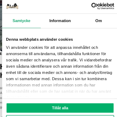
Γ
Samtycke
Information
Om
Denna webbplats använder cookies
Vi använder cookies för att anpassa innehållet och 
Vår filosofi är enkel:
annonserna till användarna, tillhandahålla funktioner för 
En trygg plats för dig som älskar din hund - lika mycket som vi älskar våra.
sociala medier och analysera vår trafik. Vi vidarebefordrar 
Hundben.se - med hjärtat för
även sådana identifierare och annan information från din 
enhet till de sociala medier och annons- och analysföretag 
hunden
som vi samarbetar med. Dessa kan i sin tur kombinera 
informationen med annan information som du har 
Hundben.se är fött ur en personlig resa – från sorg till passion. Vi, Gabriel och
tillhandahållit eller som de har samlat in när du har använt 
Amanda, förlorade tilliten till industrin när vår älskade Maddox blev sjuk av ett
deras tjänster.
undermåligt tuggben. Det blev starten på vårt uppdrag: att skapa en butik där
varje produkt är noga utvald, transparent och säker. Allt du hittar hos oss kan du
Välkommen till vår flock.
ge till din hund med stolthet och lugn.
Tillåt alla