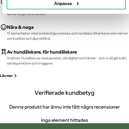
Trygghet först
Anpassa
Kontakt
Alla produkter är testade, spårbara och fria från dolda ämnen - bara det vi
själva vill ge våra hundar.
E-post:
kundservice@hundben.se
Adress: Gebans Hundben AB, Kurödsvägen 22C, 451 55 Uddevalla
Organisationsnummer: 5594935107
Nära & noga
Har du frågor eller funderingar? Vi är här för dig och ser fram emot
Vi samarbetar med småskaliga svenska och nordiska tillverkare som värnar
att höra av dig!
om kvalitet och djurvälfärd.
Av hundälskare, för hundälskare
Vi driver Hundben.se med passion, nördighet och kärlek - och vi vill göra din
vardag enklare och tryggare.
Läs mer
Verifierade kundbetyg
Denna produkt har ännu inte fått några recensioner
Inga element hittades