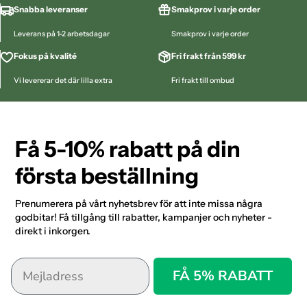
Snabba leveranser
Smakprov i varje order
Leverans på 1-2 arbetsdagar
Smakprov i varje order
Fokus på kvalité
Fri frakt från 599 kr
Vi levererar det där lilla extra
Fri frakt till ombud
Få 5-10% rabatt på din
första beställning
Prenumerera på vårt nyhetsbrev för att inte missa några
godbitar! Få tillgång till rabatter, kampanjer och nyheter -
direkt i inkorgen.
FÅ 5% RABATT