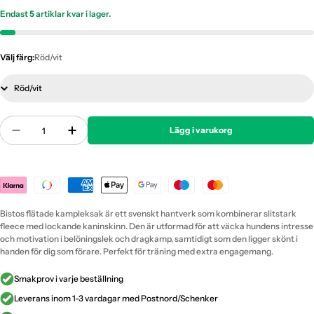
Endast
5
artiklar kvar i lager.
Välj färg:
Röd/vit
Antal
Lägg i varukorg
Minska Antal För Bistos - Kampfläta Med Äkta Ka
Öka Antal För Bistos - Kampfläta Med Ä
Payment
methods
Bistos flätade kampleksak är ett svenskt hantverk som kombinerar slitstark
fleece med lockande kaninskinn. Den är utformad för att väcka hundens intresse
och motivation i belöningslek och dragkamp, samtidigt som den ligger skönt i
handen för dig som förare. Perfekt för träning med extra engagemang.
Smakprov i varje beställning
Leverans inom 1-3 vardagar med Postnord/Schenker