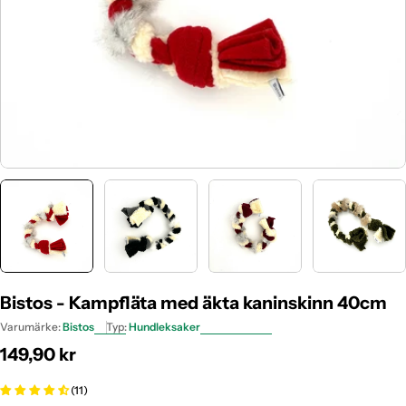
Bistos - Kampfläta med äkta kaninskinn 40cm
Varumärke:
Bistos
Typ:
Hundleksaker
Ordinarie
149,90 kr
pris
(11)