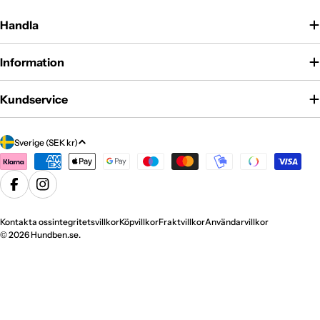
Handla
Information
Kundservice
Land/region
Sverige (SEK kr)
Betalningsmetoder
Facebook
Instagram
Kontakta oss
integritetsvillkor
Köpvillkor
Fraktvillkor
Användarvillkor
© 2026
Hundben.se
.