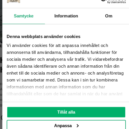
Γ
10%
Samtycke
Information
Om
Denna webbplats använder cookies
rabatt på ditt första köp?
Vi använder cookies för att anpassa innehållet och 
En trygg plats för dig som älskar din hund - lika mycket som vi älskar våra.
annonserna till användarna, tillhandahålla funktioner för 
Berätta vad du är mest intresserad av till vovven:
Hundben.se - med hjärtat för
sociala medier och analysera vår trafik. Vi vidarebefordrar 
även sådana identifierare och annan information från din 
hunden
Långvariga tugg
enhet till de sociala medier och annons- och analysföretag 
som vi samarbetar med. Dessa kan i sin tur kombinera 
Hundben.se är fött ur en personlig resa – från sorg till passion. Vi, Gabriel och
informationen med annan information som du har 
Amanda, förlorade tilliten till industrin när vår älskade Maddox blev sjuk av ett
Tugg för känslig mage
tillhandahållit eller som de har samlat in när du har använt 
undermåligt tuggben. Det blev starten på vårt uppdrag: att skapa en butik där
varje produkt är noga utvald, transparent och säker. Allt du hittar hos oss kan du
deras tjänster.
ge till din hund med stolthet och lugn.
100% svenskt
Tillåt alla
Trygghet först
Alla produkter är testade, spårbara och fria från dolda ämnen - bara det vi
Anpassa
Storpack