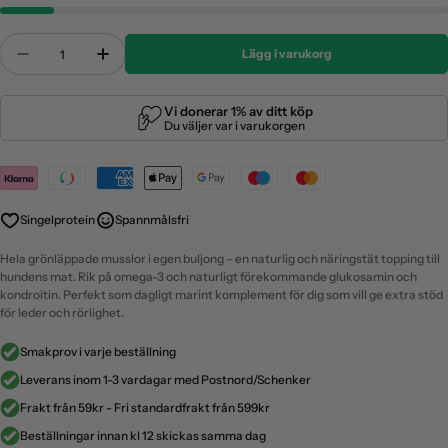
Antal
Lägg i varukorg
Minska Antal För Canumi - Grönläpplad Mussla Til
Öka Antal För Canumi - Grönläpplad Muss
Payment
methods
Singelprotein
Spannmålsfri
Hela grönläppade musslor i egen buljong – en naturlig och näringstät topping till
hundens mat. Rik på omega-3 och naturligt förekommande glukosamin och
kondroitin. Perfekt som dagligt marint komplement för dig som vill ge extra stöd
för leder och rörlighet.
Smakprov i varje beställning
Leverans inom 1-3 vardagar med Postnord/Schenker
Frakt från 59kr - Fri standardfrakt från 599kr
Beställningar innan kl 12 skickas samma dag