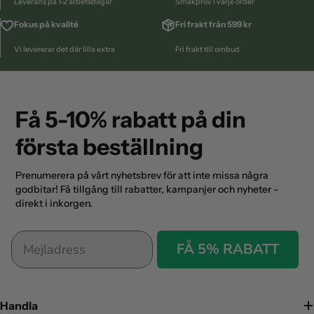
Leverans på 1-2 arbetsdagar
Smakprov i varje order
Fokus på kvalité
Fri frakt från 599 kr
Vi levererar det där lilla extra
Fri frakt till ombud
Få 5-10% rabatt på din
första beställning
Prenumerera på vårt nyhetsbrev för att inte missa några
godbitar! Få tillgång till rabatter, kampanjer och nyheter -
direkt i inkorgen.
FÅ 5% RABATT
Handla