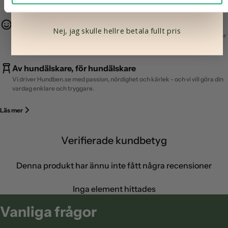
själva vill ge våra hundar.
Nära & noga
Nej, jag skulle hellre betala fullt pris
Vi samarbetar med småskaliga svenska och nordiska tillverkare som värnar
om kvalitet och djurvälfärd.
Av hundälskare, för hundälskare
Vi driver Hundben.se med passion, nördighet och kärlek - och vi vill göra din
vardag enklare och tryggare.
Läs mer
Verifierade kundbetyg
Denna produkt har ännu inte fått några recensioner
Inga element hittades
Vanliga frågor