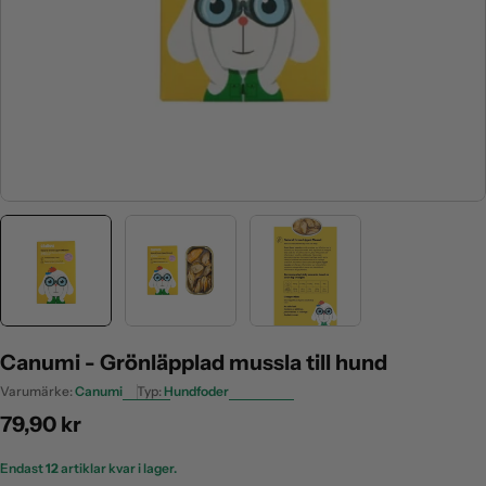
Canumi - Grönläpplad mussla till hund
Varumärke:
Canumi
Typ:
Hundfoder
Ordinarie
79,90 kr
pris
Endast
12
artiklar kvar i lager.