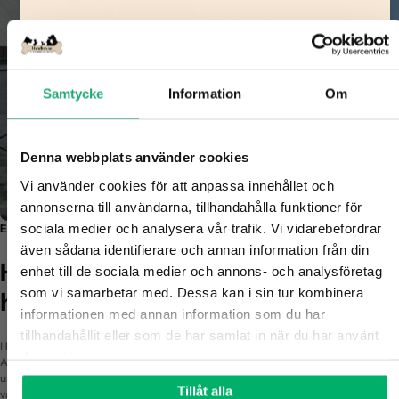
Γ
Vill du ha
10%
Samtycke
Information
Om
Denna webbplats använder cookies
rabatt på ditt första köp?
Vi använder cookies för att anpassa innehållet och 
annonserna till användarna, tillhandahålla funktioner för 
Berätta vad du är mest intresserad av till vovven:
sociala medier och analysera vår trafik. Vi vidarebefordrar 
En trygg plats för dig som älskar din hund - lika mycket som vi älskar våra.
även sådana identifierare och annan information från din 
Hundben.se - med hjärtat för
Långvariga tugg
enhet till de sociala medier och annons- och analysföretag 
som vi samarbetar med. Dessa kan i sin tur kombinera 
hunden
informationen med annan information som du har 
Tugg för känslig mage
tillhandahållit eller som de har samlat in när du har använt 
Hundben.se är fött ur en personlig resa – från sorg till passion. Vi, Gabriel och
deras tjänster.
Amanda, förlorade tilliten till industrin när vår älskade Maddox blev sjuk av ett
undermåligt tuggben. Det blev starten på vårt uppdrag: att skapa en butik där
100% svenskt
Tillåt alla
varje produkt är noga utvald, transparent och säker. Allt du hittar hos oss kan du