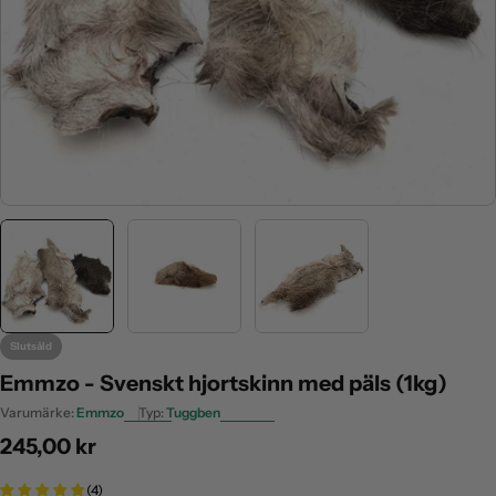
Slutsåld
Emmzo - Svenskt hjortskinn med päls (1kg)
Varumärke:
Emmzo
Typ:
Tuggben
Ordinarie
245,00 kr
pris
(4)