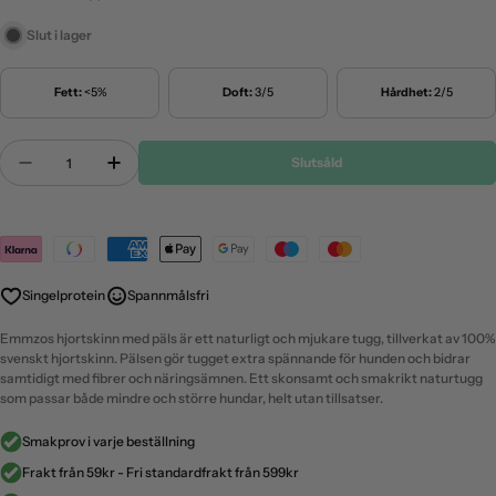
Slut i lager
Fett:
<5%
Doft:
3/5
Hårdhet:
2/5
Antal
Slutsåld
Minska Antal För Emmzo - Svenskt Hjortskinn Med 
Öka Antal För Emmzo - Svenskt Hjortskin
Payment
methods
Singelprotein
Spannmålsfri
Emmzos hjortskinn med päls är ett naturligt och mjukare tugg, tillverkat av 100%
svenskt hjortskinn. Pälsen gör tugget extra spännande för hunden och bidrar
samtidigt med fibrer och näringsämnen. Ett skonsamt och smakrikt naturtugg
som passar både mindre och större hundar, helt utan tillsatser.
Smakprov i varje beställning
Frakt från 59kr - Fri standardfrakt från 599kr