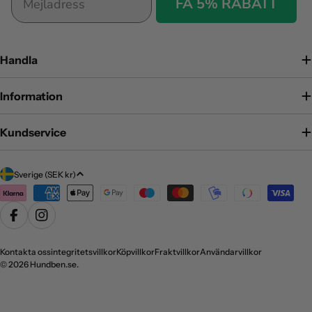
FÅ 5% RABATT
Handla
Information
Kundservice
Land/region
Sverige (SEK kr)
Betalningsmetoder
Facebook
Instagram
Kontakta oss
integritetsvillkor
Köpvillkor
Fraktvillkor
Användarvillkor
© 2026
Hundben.se
.