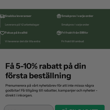
Snabba leveranser
Smakprov i varje order
Leverans på 1-2 arbetsdagar
Smakprov i varje order
Fokus på kvalité
Fri frakt från 599 kr
Vi levererar det där lilla extra
Fri frakt till ombud
Få 5-10% rabatt på din
första beställning
Prenumerera på vårt nyhetsbrev för att inte missa några
godbitar! Få tillgång till rabatter, kampanjer och nyheter -
direkt i inkorgen.