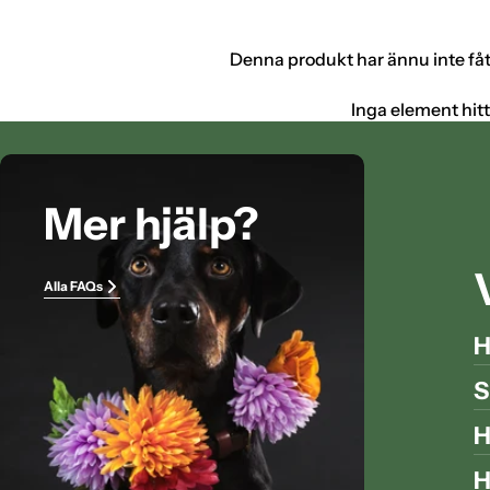
Denna produkt har ännu inte få
Inga element hit
Mer hjälp?
Alla FAQs
H
S
H
H