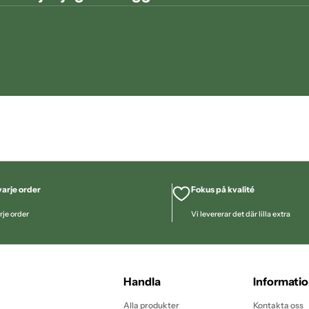
arje order
Fokus på kvalité
rje order
Vi levererar det där lilla extra
Handla
Informati
Alla produkter
Kontakta oss