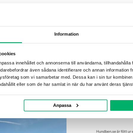
Information
cookies
npassa innehållet och annonserna till användarna, tillhandahålla f
idarebefordrar även sådana identifierare och annan information från
ysföretag som vi samarbetar med. Dessa kan i sin tur kombiner
En trygg plats för dig
dahållit eller som de har samlat in när du har använt deras tjänst
Hundbe
Anpassa
hunde
Hundben.se är fött ur e