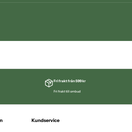
Fri frakt från 599 kr
Fri frakt till ombud
on
Kundservice