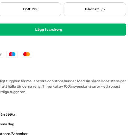
Doft:
2/5
Hårdhet:
5/5
Lägg i varukorg
o - Svenskt Oxben Knotben
r Emmzo - Svenskt Oxben Knotben
ligt tuggben för mellanstora och stora hundar. Med sin hårda konsistens ger
ll att hålla tänderna rena. Tillverkat av 100% svenska råvaror - ett robust
ärdiga tuggaren.
från 599kr
samma dag
ostnord/Schenker