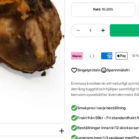
Fett:
10-20%
Antal
Minska Antal För Emmz
Öka Antal Fö
Payment
methods
Singelprotein
Spannmålsfri
Emmzos knotben är ett naturligt och tå
det lång tuggtid och hjälper samtidigt ti
ben som sysselsätter även den mest ih
Smakprov i varje beställning
Frakt från 59kr - Fri standardfrakt 
Beställningar innan kl 12 skickas 
Leverans inom 1-3 vardagar med P