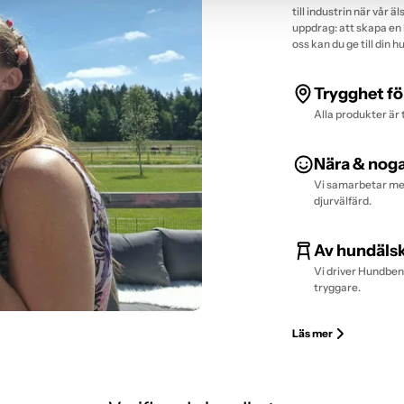
till industrin när vår
uppdrag: att skapa en 
oss kan du ge till din 
Trygghet fö
Alla produkter är 
Nära & nog
Vi samarbetar med
djurvälfärd.
Av hundälsk
Vi driver Hundben.
tryggare.
Läs mer