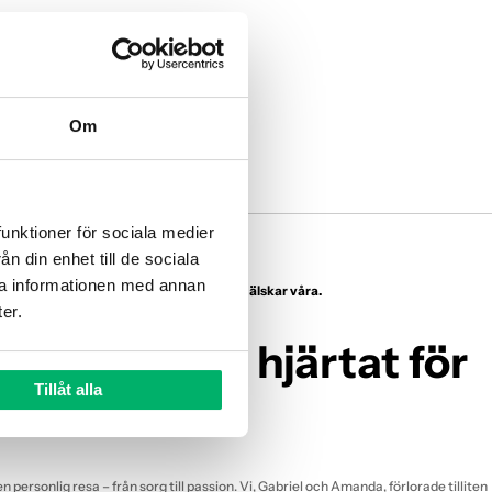
Γ
Om
unktioner för sociala medier 
 din enhet till de sociala 
a informationen med annan 
 som älskar din hund - lika mycket som vi älskar våra.
er.
n.se - med hjärtat för
Tillåt alla
n
n personlig resa – från sorg till passion. Vi, Gabriel och Amanda, förlorade tilliten