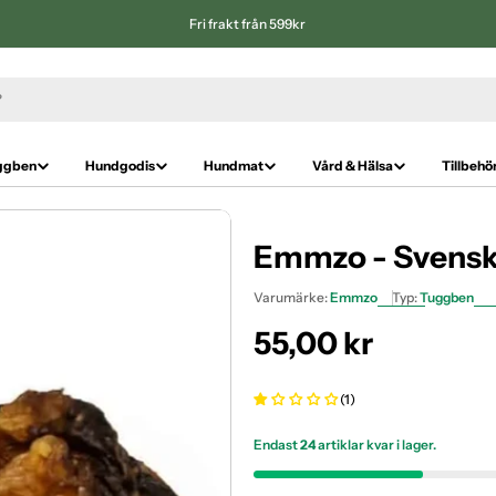
Fri frakt från 599kr
ggben
Hundgodis
Hundmat
Vård & Hälsa
Tillbehö
Emmzo - Svensk
Varumärke:
Emmzo
Typ:
Tuggben
Ordinarie
55,00 kr
pris
(1)
Endast
24
artiklar kvar i lager.