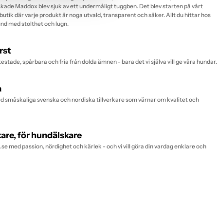
 älskade Maddox blev sjuk av ett undermåligt tuggben. Det blev starten på vårt
butik där varje produkt är noga utvald, transparent och säker. Allt du hittar hos
hund med stolthet och lugn.
rst
testade, spårbara och fria från dolda ämnen - bara det vi själva vill ge våra hundar.
a
 småskaliga svenska och nordiska tillverkare som värnar om kvalitet och
are, för hundälskare
se med passion, nördighet och kärlek - och vi vill göra din vardag enklare och