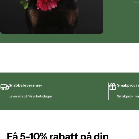
Snabba leveranser
Smakprov i v
Leverans på 1-2 arbetsdagar
Smakprov i va
Få 5-10% rabatt på din