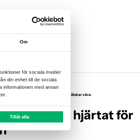
Γ
Om
unktioner för sociala medier 
 din enhet till de sociala 
a informationen med annan 
er.
 som älskar din hund - lika mycket som vi älskar våra.
n.se - med hjärtat för
Tillåt alla
n