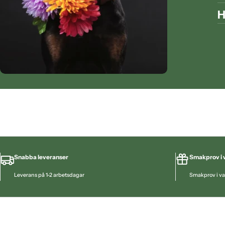
H
Snabba leveranser
Smakprov i v
Leverans på 1-2 arbetsdagar
Smakprov i va