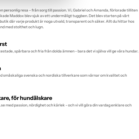
n personlig resa – från sorg till passion. Vi, Gabriel och Amanda, förlorade tilliten
 älskade Maddox blev sjuk av ett undermåligt tuggben. Det blev starten på vårt
butik där varje produkt är noga utvald, transparent och säker. Allt du hittar hos
hund med stolthet och lugn.
rst
testade, spårbara och fria från dolda ämnen - bara det vi själva vill ge våra hundar.
a
 småskaliga svenska och nordiska tillverkare som värnar om kvalitet och
are, för hundälskare
se med passion, nördighet och kärlek - och vi vill göra din vardag enklare och