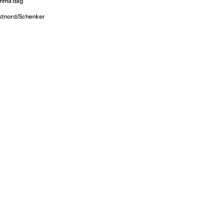
samma dag
ostnord/Schenker