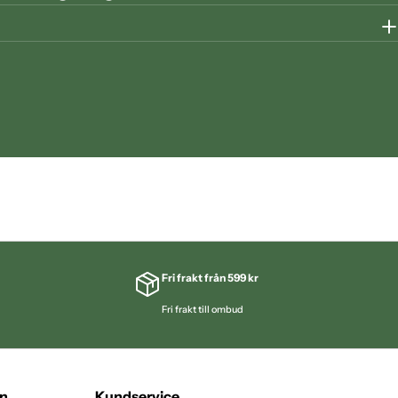
Fri frakt från 599 kr
Fri frakt till ombud
on
Kundservice