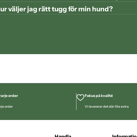
ur väljer jag rätt tugg för min hund?
arje order
Fokus på kvalité
rje order
Vi levererar det där lilla extra
Handla
Informati