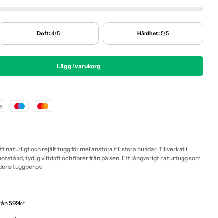
Doft:
4/5
Hårdhet:
5/5
Öp
Lägg i varukorg
 - Svenskt Viltben Med Päls Och Klöve (Cirka 20-35
 Emmzo - Svenskt Viltben Med Päls Och Klöve (Cirka
naturligt och rejält tugg för mellanstora till stora hundar. Tillverkat i
motstånd, tydlig viltdoft och fibrer från pälsen. Ett långvarigt naturtugg som
ndens tuggbehov.
från 599kr