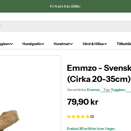
Fri frakt från 599kr
ggben
Hundgodis
Hundmat
Vård & Hälsa
Tillbehö
Emmzo - Svenskt
(Cirka 20-35cm)
Varumärke:
Emmzo
Typ:
Tuggben
Ordinarie
79,90 kr
pris
(3)
Endast
20
artiklar kvar i lager.