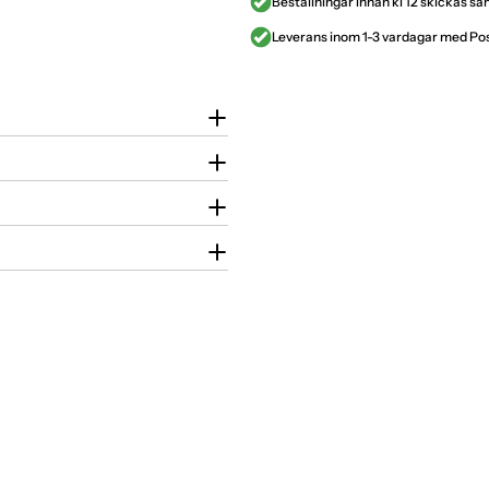
Beställningar innan kl 12 skickas 
Leverans inom 1-3 vardagar med P