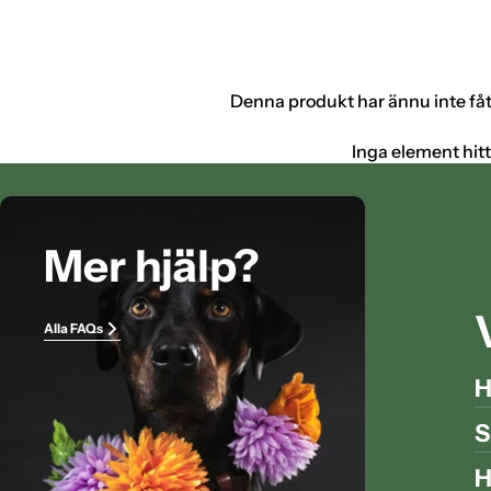
Denna produkt har ännu inte få
Inga element hit
Mer hjälp?
Alla FAQs
H
S
H