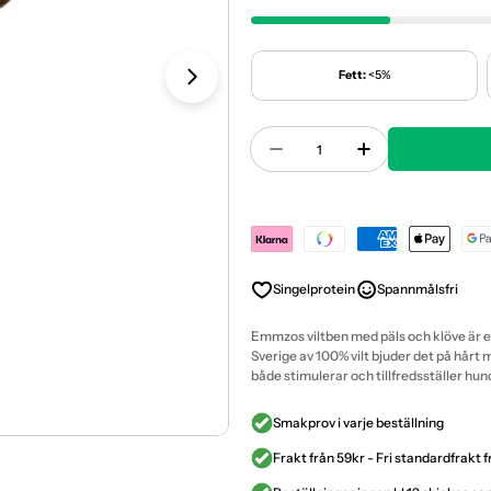
Fett:
<5%
Öppna media 1 i modal
Antal
Minska Antal För Emmzo
Öka Antal För
Payment
methods
Singelprotein
Spannmålsfri
Emmzos viltben med päls och klöve är ett 
Sverige av 100% vilt bjuder det på hårt 
både stimulerar och tillfredsställer hu
Smakprov i varje beställning
Frakt från 59kr - Fri standardfrakt 