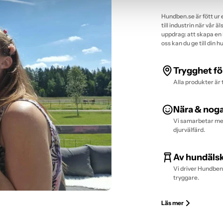
Hundben.se är fött ur e
till industrin när vår
uppdrag: att skapa en 
oss kan du ge till din 
Trygghet fö
Alla produkter är 
Nära & nog
Vi samarbetar med
djurvälfärd.
Av hundälsk
Vi driver Hundben.
tryggare.
Läs mer