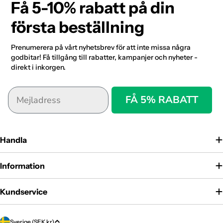
Få 5-10% rabatt på din
första beställning
Prenumerera på vårt nyhetsbrev för att inte missa några
godbitar! Få tillgång till rabatter, kampanjer och nyheter -
direkt i inkorgen.
FÅ 5% RABATT
Handla
Information
Kundservice
Land/region
Sverige (SEK kr)