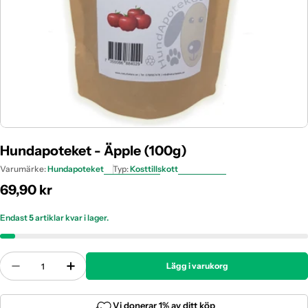
Hundapoteket - Äpple (100g)
Varumärke:
Hundapoteket
Typ:
Kosttillskott
Ordinarie
69,90 kr
pris
Endast
5
artiklar kvar i lager.
Antal
Lägg i varukorg
Minska Antal För Hundapoteket - Äpple (100g)
Öka Antal För Hundapoteket - Äpple (10