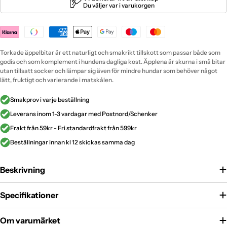
Payment
methods
Torkade äppelbitar är ett naturligt och smakrikt tillskott som passar både som
godis och som komplement i hundens dagliga kost. Äpplena är skurna i små bitar
utan tillsatt socker och lämpar sig även för mindre hundar som behöver något
lätt, fruktigt och varierande i matskålen.
Smakprov i varje beställning
Leverans inom 1-3 vardagar med Postnord/Schenker
Frakt från 59kr - Fri standardfrakt från 599kr
Beställningar innan kl 12 skickas samma dag
Beskrivning
Specifikationer
Om varumärket