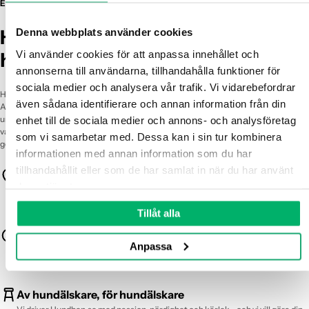
Γ
En trygg plats för dig som älskar din hund - lika mycket som vi älskar våra.
Hundben.se - med hjärtat för
Denna webbplats använder cookies
Vi använder cookies för att anpassa innehållet och 
hunden
annonserna till användarna, tillhandahålla funktioner för 
sociala medier och analysera vår trafik. Vi vidarebefordrar 
Hundben.se är fött ur en personlig resa – från sorg till passion. Vi, Gabriel och
även sådana identifierare och annan information från din 
Amanda, förlorade tilliten till industrin när vår älskade Maddox blev sjuk av ett
undermåligt tuggben. Det blev starten på vårt uppdrag: att skapa en butik där
enhet till de sociala medier och annons- och analysföretag 
varje produkt är noga utvald, transparent och säker. Allt du hittar hos oss kan du
som vi samarbetar med. Dessa kan i sin tur kombinera 
ge till din hund med stolthet och lugn.
informationen med annan information som du har 
tillhandahållit eller som de har samlat in när du har använt 
Trygghet först
deras tjänster.
Alla produkter är testade, spårbara och fria från dolda ämnen - bara det vi
själva vill ge våra hundar.
Tillåt alla
Nära & noga
Anpassa
Vi samarbetar med småskaliga svenska och nordiska tillverkare som värnar
om kvalitet och djurvälfärd.
Av hundälskare, för hundälskare