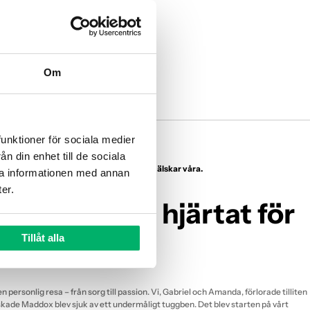
Γ
Om
unktioner för sociala medier 
 din enhet till de sociala 
 som älskar din hund - lika mycket som vi älskar våra.
a informationen med annan 
er.
n.se - med hjärtat för
n
Tillåt alla
n personlig resa – från sorg till passion. Vi, Gabriel och Amanda, förlorade tilliten
 älskade Maddox blev sjuk av ett undermåligt tuggben. Det blev starten på vårt