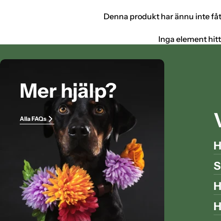
Denna produkt har ännu inte få
Inga element hit
Mer hjälp?
Alla FAQs
H
S
H
H