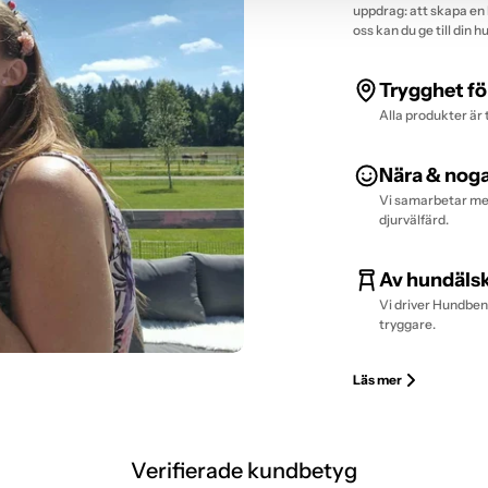
uppdrag: att skapa en 
oss kan du ge till din 
Trygghet fö
Alla produkter är 
Nära & nog
Vi samarbetar med
djurvälfärd.
Av hundälsk
Vi driver Hundben.
tryggare.
Läs mer
Verifierade kundbetyg