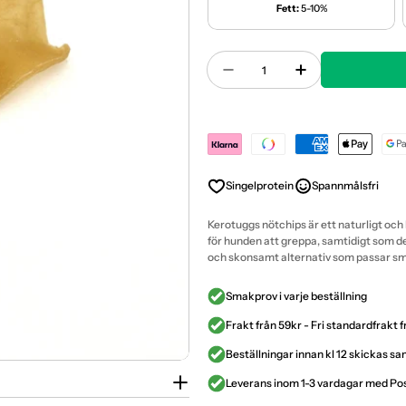
Fett:
5-10%
Antal
Minska Antal För Kerot
Öka Antal För
Payment
methods
Singelprotein
Spannmålsfri
Kerotuggs nötchips är ett naturligt och
för hunden att greppa, samtidigt som de
och skonsamt alternativ som passar små
Smakprov i varje beställning
Frakt från 59kr - Fri standardfrakt 
Beställningar innan kl 12 skickas 
Leverans inom 1-3 vardagar med P