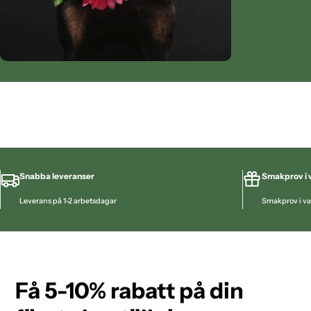
Snabba leveranser
Smakprov i v
Leverans på 1-2 arbetsdagar
Smakprov i va
Få 5-10% rabatt på din