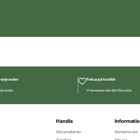
arje order
Fokus på kvalité
rje order
Vi levererar det där lilla extra
Handla
Informati
Alla produkter
Kontakta oss
Tuggben
Om oss