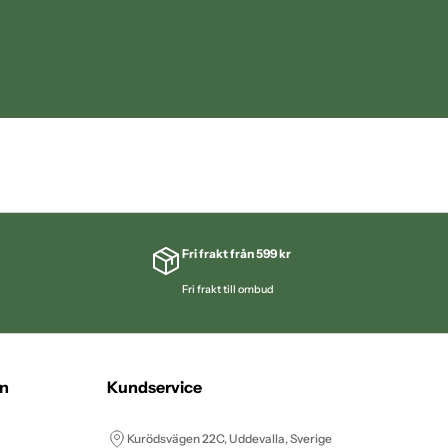
Fri frakt från 599 kr
Fri frakt till ombud
on
Kundservice
Kurödsvägen 22C, Uddevalla, Sverige