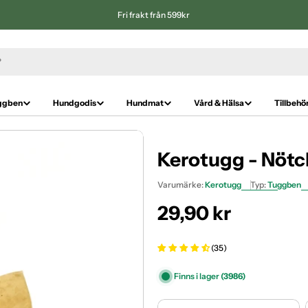
Fri frakt från 599kr
ggben
Hundgodis
Hundmat
Vård & Hälsa
Tillbehö
Kerotugg - Nötc
Varumärke:
Kerotugg
Typ:
Tuggben
Ordinarie
29,90 kr
pris
(35)
Finns i lager
(3986)