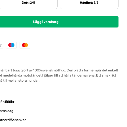
Doft:
2/5
Hårdhet:
3/5
Lägg i varukorg
ugg - Nötchips
 Kerotugg - Nötchips
 hållbart tugg gjort av 100% svensk nöthud. Den platta formen gör det enkelt
t medelhårda motståndet hjälper till att hålla tänderna rena. Ett smakrikt
 till mellanstora hundar.
från 599kr
samma dag
ostnord/Schenker