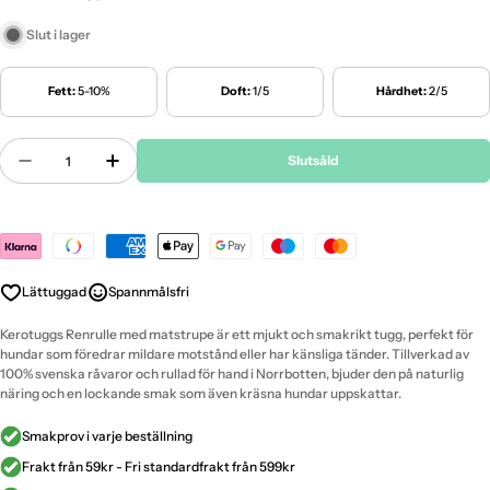
Slut i lager
Fett:
5-10%
Doft:
1/5
Hårdhet:
2/5
Antal
Slutsåld
Minska Antal För Kerotugg - Renrulle Fylld Med M
Öka Antal För Kerotugg - Renrulle Fylld
Payment
methods
Lättuggad
Spannmålsfri
Kerotuggs Renrulle med matstrupe är ett mjukt och smakrikt tugg, perfekt för
hundar som föredrar mildare motstånd eller har känsliga tänder. Tillverkad av
100% svenska råvaror och rullad för hand i Norrbotten, bjuder den på naturlig
näring och en lockande smak som även kräsna hundar uppskattar.
Smakprov i varje beställning
Frakt från 59kr - Fri standardfrakt från 599kr