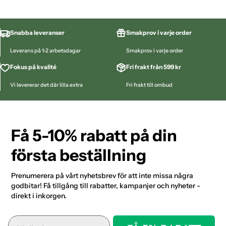
Snabba leveranser
Smakprov i varje order
Leverans på 1-2 arbetsdagar
Smakprov i varje order
Fokus på kvalité
Fri frakt från 599 kr
Vi levererar det där lilla extra
Fri frakt till ombud
Få 5-10% rabatt på din
första beställning
Prenumerera på vårt nyhetsbrev för att inte missa några
godbitar! Få tillgång till rabatter, kampanjer och nyheter -
direkt i inkorgen.