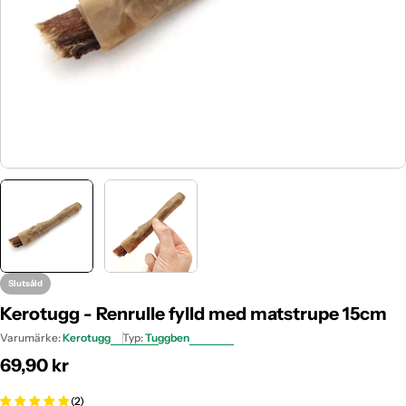
Slutsåld
Kerotugg - Renrulle fylld med matstrupe 15cm
Varumärke:
Kerotugg
Typ:
Tuggben
Ordinarie
69,90 kr
pris
(2)