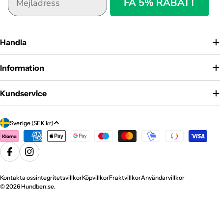
FÅ 5% RABATT
Handla
Information
Kundservice
Land/region
Sverige (SEK kr)
Betalningsmetoder
Facebook
Instagram
Kontakta oss
integritetsvillkor
Köpvillkor
Fraktvillkor
Användarvillkor
© 2026
Hundben.se
.