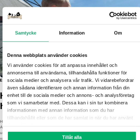
Γ
Samtycke
Information
Om
Denna webbplats använder cookies
Vi använder cookies för att anpassa innehållet och 
annonserna till användarna, tillhandahålla funktioner för 
sociala medier och analysera vår trafik. Vi vidarebefordrar 
En trygg plats för dig som älskar din hund - lika mycket som vi älskar våra.
även sådana identifierare och annan information från din 
Hundben.se - med hjärtat för
enhet till de sociala medier och annons- och analysföretag 
som vi samarbetar med. Dessa kan i sin tur kombinera 
hunden
informationen med annan information som du har 
tillhandahållit eller som de har samlat in när du har använt 
Hundben.se är fött ur en personlig resa – från sorg till passion. Vi, Gabriel och
deras tjänster.
Amanda, förlorade tilliten till industrin när vår älskade Maddox blev sjuk av ett
undermåligt tuggben. Det blev starten på vårt uppdrag: att skapa en butik där
Tillåt alla
varje produkt är noga utvald, transparent och säker. Allt du hittar hos oss kan du