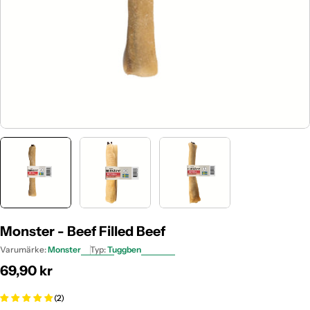
Monster - Beef Filled Beef
Varumärke:
Monster
Typ:
Tuggben
Ordinarie
69,90 kr
pris
(2)