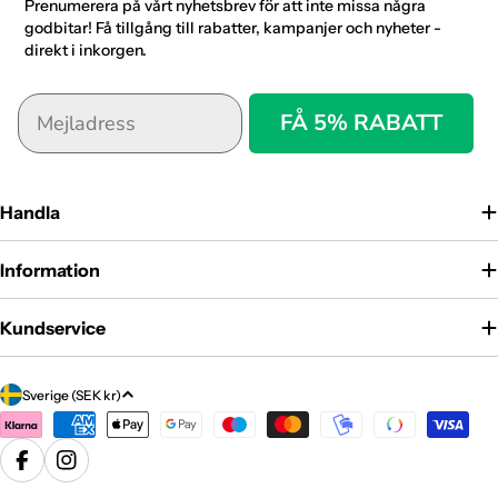
Prenumerera på vårt nyhetsbrev för att inte missa några
godbitar! Få tillgång till rabatter, kampanjer och nyheter -
direkt i inkorgen.
FÅ 5% RABATT
Handla
Information
Kundservice
Land/region
Sverige (SEK kr)
Betalningsmetoder
Facebook
Instagram