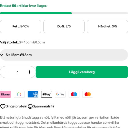
Endast
56
artiklar kvar i lager.
Fett:
5-10%
Doft:
2/5
Hårdhet:
3/5
Välj storlek:
S ≈ 15cm Ø1.5cm
Antal
Lägg i varukorg
Minska Antal För Monster - Beef Filled Beef
Öka Antal För Monster - Beef Filled Beef
Payment
methods
Singelprotein
Spannmålsfri
Ett naturligt råhudstugg av nöt, fyllt med nöthjärta, som ger variation i både
smak och tuggmotstånd. Det mellanhårda tugget passar hundar som vill ha
något rejält men inte för hårt, och finns i flera storlekar för att passa allt från