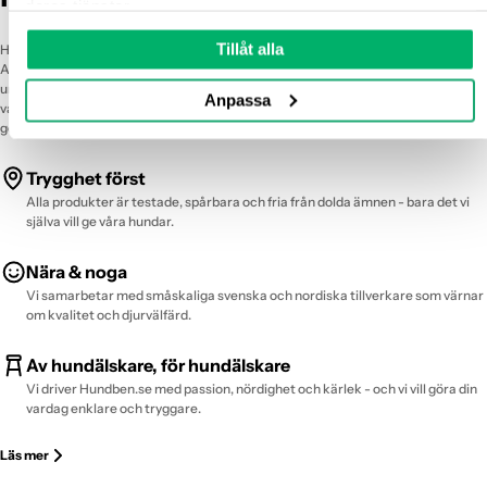
deras tjänster.
Välkommen till vår flock.
Tillåt alla
Hundben.se är fött ur en personlig resa – från sorg till passion. Vi, Gabriel och
Amanda, förlorade tilliten till industrin när vår älskade Maddox blev sjuk av ett
undermåligt tuggben. Det blev starten på vårt uppdrag: att skapa en butik där
Anpassa
varje produkt är noga utvald, transparent och säker. Allt du hittar hos oss kan du
Kontakt
ge till din hund med stolthet och lugn.
E-post:
kundservice@hundben.se
Adress: Gebans Hundben AB, Kurödsvägen 22C, 451 55 Uddevalla
Organisationsnummer: 5594935107
Trygghet först
Har du frågor eller funderingar? Vi är här för dig och ser fram emot
Alla produkter är testade, spårbara och fria från dolda ämnen - bara det vi
att höra av dig!
själva vill ge våra hundar.
Nära & noga
Vi samarbetar med småskaliga svenska och nordiska tillverkare som värnar
om kvalitet och djurvälfärd.
Av hundälskare, för hundälskare
Vi driver Hundben.se med passion, nördighet och kärlek - och vi vill göra din
vardag enklare och tryggare.
Läs mer