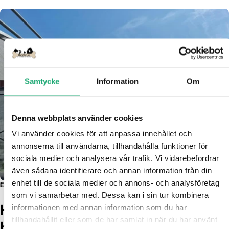
Γ
Samtycke
Information
Om
Denna webbplats använder cookies
Vi använder cookies för att anpassa innehållet och 
Vår filosofi är enkel:
annonserna till användarna, tillhandahålla funktioner för 
sociala medier och analysera vår trafik. Vi vidarebefordrar 
även sådana identifierare och annan information från din 
enhet till de sociala medier och annons- och analysföretag 
En trygg plats för dig som älskar din hund - lika mycket som vi älskar våra.
som vi samarbetar med. Dessa kan i sin tur kombinera 
Hundben.se - med hjärtat för
informationen med annan information som du har 
tillhandahållit eller som de har samlat in när du har använt 
hunden